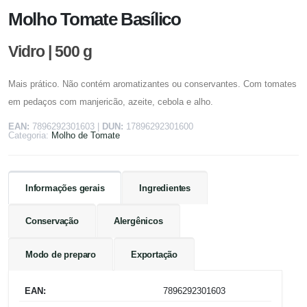
Molho Tomate Basílico
Vidro | 500 g
Mais prático. Não contém aromatizantes ou conservantes. Com tomates
em pedaços com manjericão, azeite, cebola e alho.
EAN:
7896292301603
|
DUN:
17896292301600
Categoria:
Molho de Tomate
Informações gerais
Ingredientes
Conservação
Alergênicos
Modo de preparo
Exportação
EAN:
7896292301603