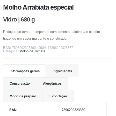
Molho Arrabiata especial
Vidro | 680 g
Pedaços de tomate temperado com pimenta calabresa e alecrim,
trazendo um sabor marcante e sofisticado.
EAN:
7896292323360
|
DUN:
17896292323367
Categoria:
Molho de Tomate
Informações gerais
Ingredientes
Conservação
Alergênicos
Modo de preparo
Exportação
EAN:
7896292323360