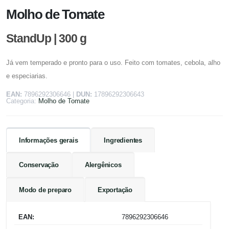
Molho de Tomate
StandUp | 300 g
Já vem temperado e pronto para o uso. Feito com tomates, cebola, alho
e especiarias.
EAN:
7896292306646
|
DUN:
17896292306643
Categoria:
Molho de Tomate
Informações gerais
Ingredientes
Conservação
Alergênicos
Modo de preparo
Exportação
EAN:
7896292306646